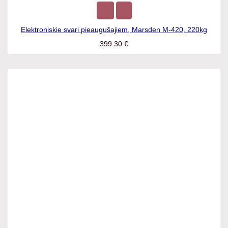
Elektroniskie svari pieaugušajiem, Marsden M-420, 220kg
399.30
€