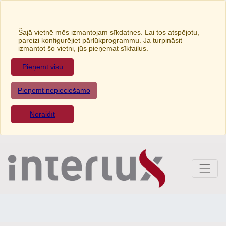
Šajā vietnē mēs izmantojam sīkdatnes. Lai tos atspējotu,
pareizi konfigurējiet pārlūkprogrammu. Ja turpināsit
izmantot šo vietni, jūs pieņemat sīkfailus.
Pieņemt visu
Pieņemt nepieciešamo
Noraidīt