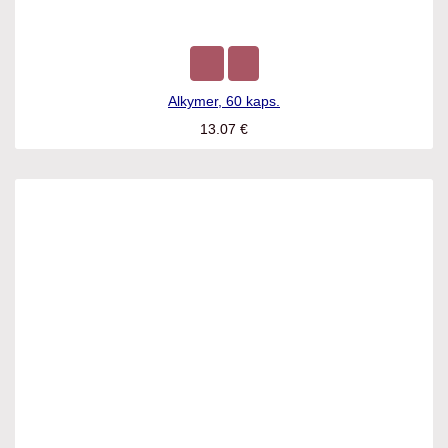
Alkymer, 60 kaps.
13.07
€