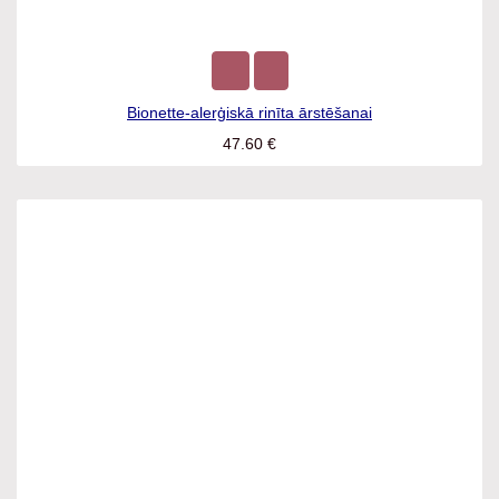
Bionette-alerģiskā rinīta ārstēšanai
47.60
€