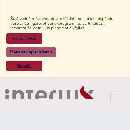
Šajā vietnē mēs izmantojam sīkdatnes. Lai tos atspējotu,
pareizi konfigurējiet pārlūkprogrammu. Ja turpināsit
izmantot šo vietni, jūs pieņemat sīkfailus.
Pieņemt visu
Pieņemt nepieciešamo
Noraidīt