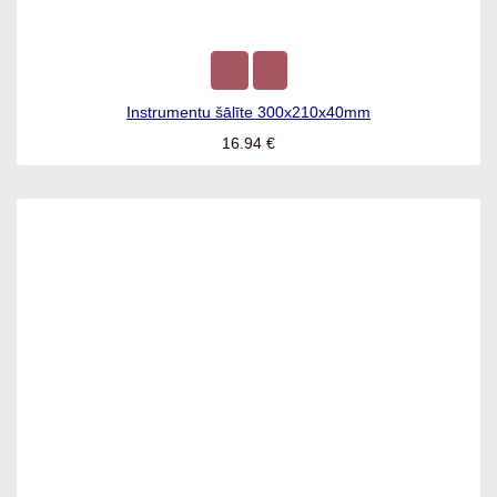
Instrumentu šālīte 300x210x40mm
16.94
€