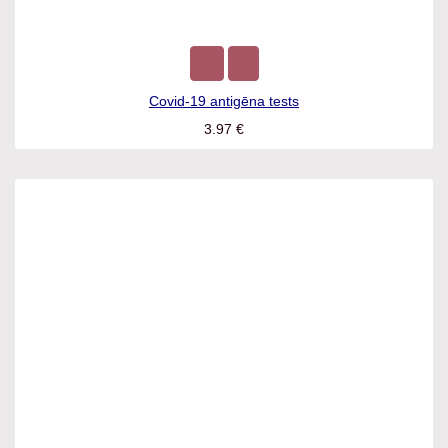
Covid-19 antigēna tests
3.97
€