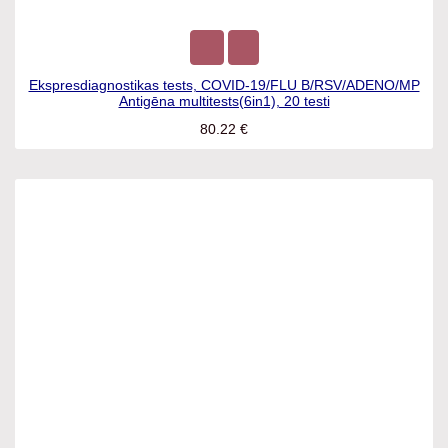
Ekspresdiagnostikas tests, COVID-19/FLU B/RSV/ADENO/MP
Antigēna multitests(6in1), 20 testi
80.22
€