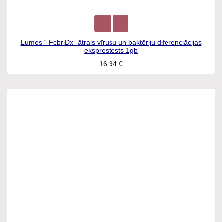
Lumos “ FebriDx” ātrais vīrusu un baktēriju diferenciācijas
eksprestests 1gb
16.94
€