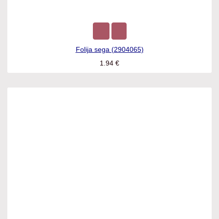
Folija sega (2904065)
1.94
€