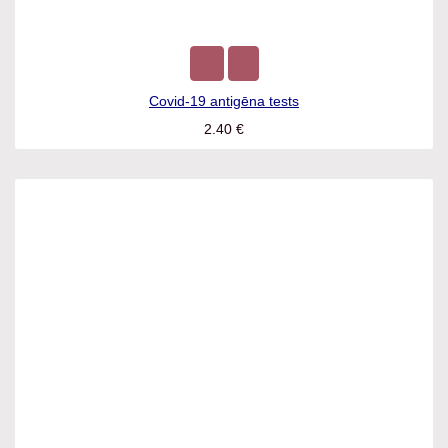
Covid-19 antigēna tests
2.40
€