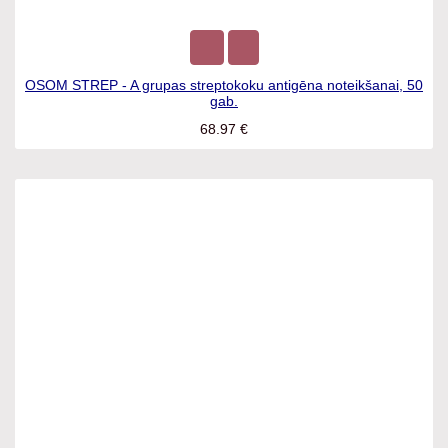
OSOM STREP - A grupas streptokoku antigēna noteikšanai,
50 gab.
68.97
€