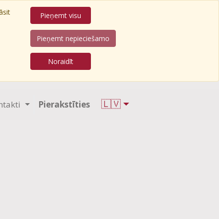
āsit
Pieņemt visu
Pieņemt nepieciešamo
Noraidīt
🇱🇻
ntakti
Pierakstīties