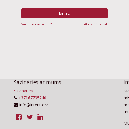
Ienākt
Vai jums nav konta?
Atiestatīt paroli
Sazināties ar mums
In
Sazināties
Mē
+37167795240
mis
info@interlux.lv
mo
un 
Mū