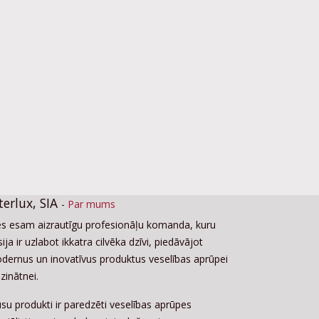
terlux, SIA
-
Par mums
s esam aizrautīgu profesionāļu komanda, kuru
ija ir uzlabot ikkatra cilvēka dzīvi, piedāvājot
dernus un inovatīvus produktus veselības aprūpei
zinātnei.
su produkti ir paredzēti veselības aprūpes