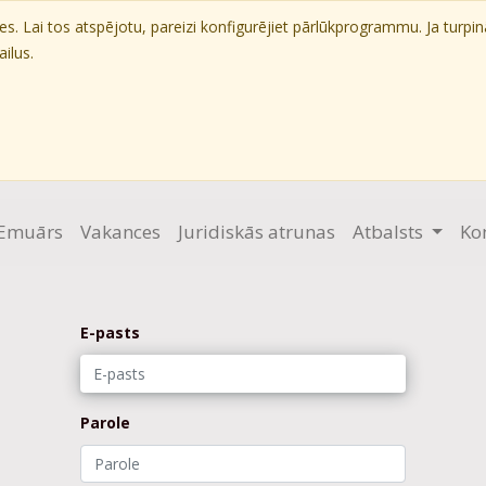
. Lai tos atspējotu, pareizi konfigurējiet pārlūkprogrammu. Ja turpin
ilus.
Emuārs
Vakances
Juridiskās atrunas
Atbalsts
Ko
E-pasts
Parole