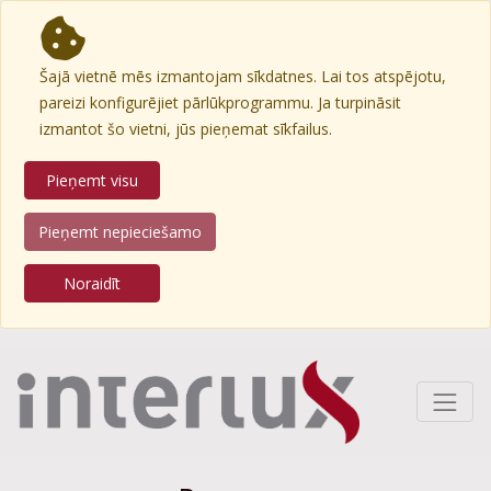
Šajā vietnē mēs izmantojam sīkdatnes. Lai tos atspējotu,
pareizi konfigurējiet pārlūkprogrammu. Ja turpināsit
izmantot šo vietni, jūs pieņemat sīkfailus.
Pieņemt visu
Pieņemt nepieciešamo
Noraidīt