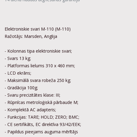
Elektroniskie svari M-110 (M-110)
Ražotājs: Marsden, Anglija
- Kolonnas tipa elektroniskie svari;
- Svars 13 kg;
- Platformas lielums 310 x 460 mm;
- LCD ekrāns;
- Maksimālā svara robeža 250 kg;
- Gradācija 100g;
- Svaru precizitātes klase: III;
- Rūpnīcas metroloģiskā pārbaude M;
- Komplektā AC adapteris;
- Funkcijas: TARE; HOLD; ZERO; BMC;
- CE sertifikāts, EC direktīva 93/42/EEK;
- Papildus pieejams auguma mērītājs