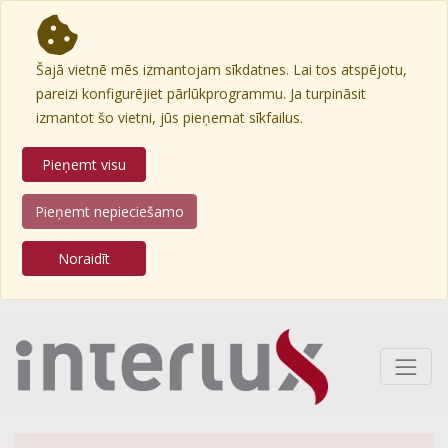
Šajā vietnē mēs izmantojam sīkdatnes. Lai tos atspējotu,
pareizi konfigurējiet pārlūkprogrammu. Ja turpināsit
izmantot šo vietni, jūs pieņemat sīkfailus.
Pieņemt visu
Pieņemt nepieciešamo
Noraidīt