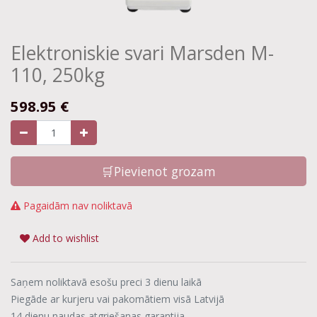
Elektroniskie svari Marsden M-
110, 250kg
598.95
€
🛒Pievienot grozam
Pagaidām nav noliktavā
Add to wishlist
Saņem noliktavā esošu preci 3 dienu laikā
Piegāde ar kurjeru vai pakomātiem visā Latvijā
14 dienu naudas atgriešanas garantija