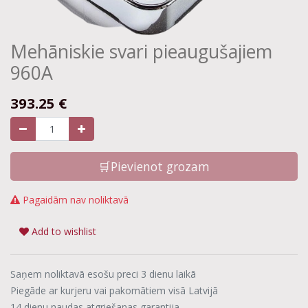
Mehāniskie svari pieaugušajiem
960A
393.25
€
🛒Pievienot grozam
Pagaidām nav noliktavā
Add to wishlist
Saņem noliktavā esošu preci 3 dienu laikā
Piegāde ar kurjeru vai pakomātiem visā Latvijā
14 dienu naudas atgriešanas garantija