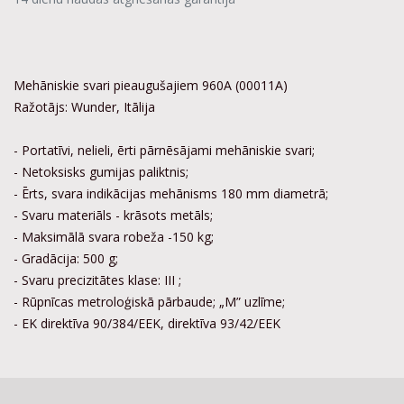
Mehāniskie svari pieaugušajiem 960A (00011A)
Ražotājs: Wunder, Itālija
- Portatīvi, nelieli, ērti pārnēsājami mehāniskie svari;
- Netoksisks gumijas paliktnis;
- Ērts, svara indikācijas mehānisms 180 mm diametrā;
- Svaru materiāls - krāsots metāls;
- Maksimālā svara robeža -150 kg;
- Gradācija: 500 g;
- Svaru precizitātes klase: III ;
- Rūpnīcas metroloģiskā pārbaude; „M” uzlīme;
- EK direktīva 90/384/EEK, direktīva 93/42/EEK