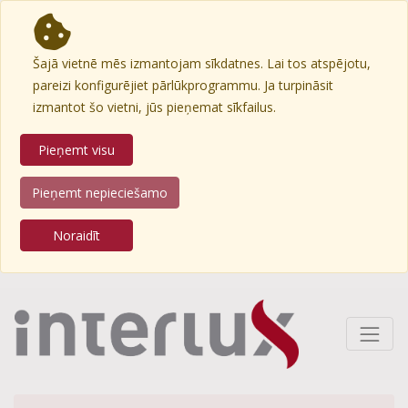
Šajā vietnē mēs izmantojam sīkdatnes. Lai tos atspējotu,
pareizi konfigurējiet pārlūkprogrammu. Ja turpināsit
izmantot šo vietni, jūs pieņemat sīkfailus.
Pieņemt visu
Pieņemt nepieciešamo
Noraidīt