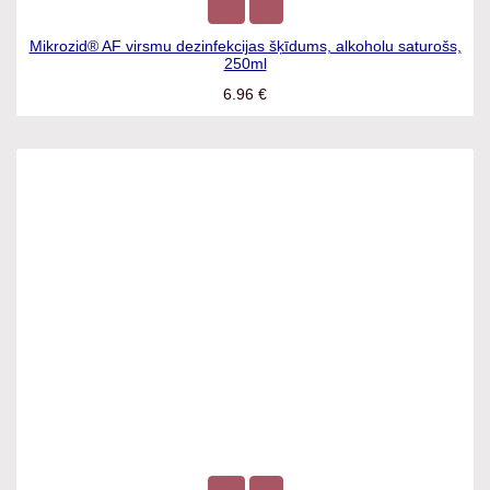
Mikrozid® AF virsmu dezinfekcijas šķīdums, alkoholu
saturošs, 250ml
6.96
€