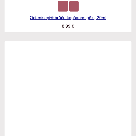
Octenisept® brūču kopšanas gēls, 20ml
8.99
€