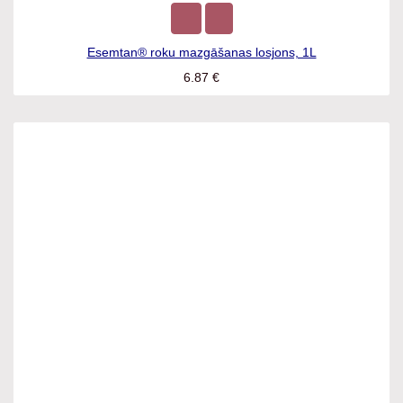
Esemtan® roku mazgāšanas losjons, 1L
6.87
€