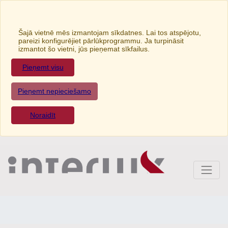
Šajā vietnē mēs izmantojam sīkdatnes. Lai tos atspējotu,
pareizi konfigurējiet pārlūkprogrammu. Ja turpināsit
izmantot šo vietni, jūs pieņemat sīkfailus.
Pieņemt visu
Pieņemt nepieciešamo
Noraidīt