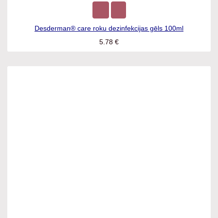
Desderman® care roku dezinfekcijas gēls 100ml
5.78
€