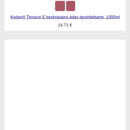
Kodan® Tincture E bezkrāsains ādas dezinfektants, 1000ml
14.71
€