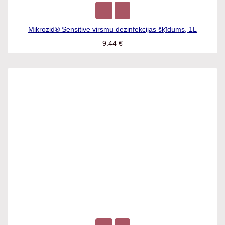
Mikrozid® Sensitive virsmu dezinfekcijas šķīdums, 1L
9.44
€