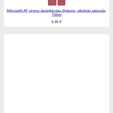
Mikrozid® AF virsmu dezinfekcijas šķīdums, alkoholu
saturošs, 750ml
9.95
€