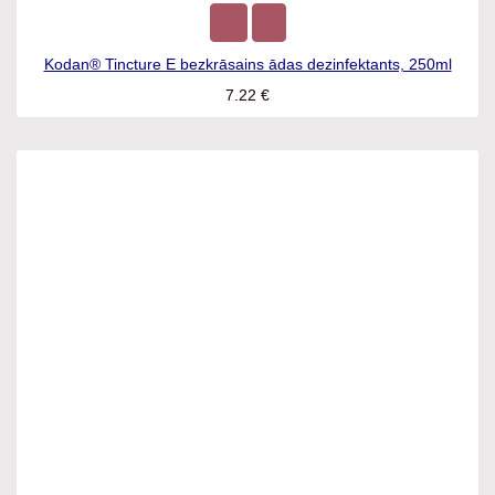
Kodan® Tincture E bezkrāsains ādas dezinfektants, 250ml
7.22
€