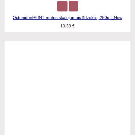
Octenident® INT mutes skalojamais līdzeklis, 250ml_New
10.39
€