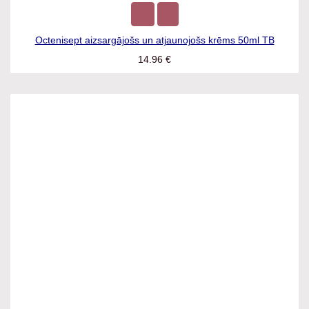
Octenisept aizsargājošs un atjaunojošs krēms 50ml TB
14.96
€