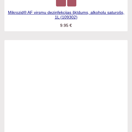
Mikrozid® AF virsmu dezinfekcijas šķīdums, alkoholu
saturošs, 1L (109302)
9.95
€