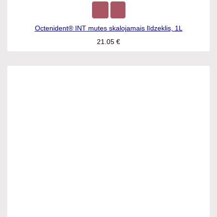
Octenident® INT mutes skalojamais līdzeklis, 1L
21.05
€