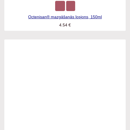
Octenisan® mazgāšanās losjons, 150ml
4.54
€