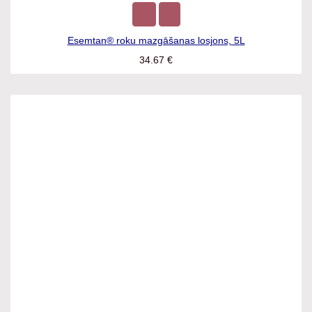
Esemtan® roku mazgāšanas losjons, 5L
34.67
€