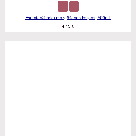
Esemtan® roku mazgāšanas losjons, 500ml.
4.49
€