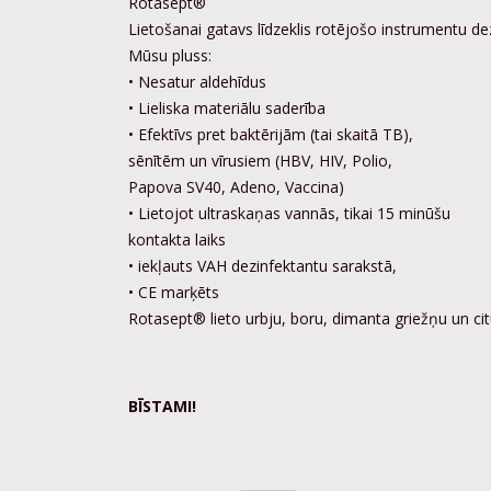
Rotasept®
Lietošanai gatavs līdzeklis rotējošo instrumentu dez
Mūsu pluss:
• Nesatur aldehīdus
• Lieliska materiālu saderība
• Efektīvs pret baktērijām (tai skaitā TB),
sēnītēm un vīrusiem (HBV, HIV, Polio,
Papova SV40, Adeno, Vaccina)
• Lietojot ultraskaņas vannās, tikai 15 minūšu
kontakta laiks
• iekļauts VAH dezinfektantu sarakstā,
• CE marķēts
Rotasept® lieto urbju, boru, dimanta griežņu un cit
BĪSTAMI!