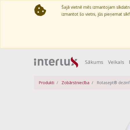
Šajā vietnē mēs izmantojam sīkdatnes
izmantot šo vietni, jūs pieņemat sīkfa
Sākums
Veikals
Produkti
Zobārstniecība
Rotasept® dezinf