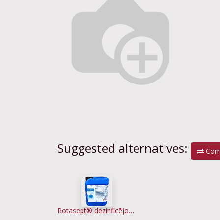
Suggested alternatives:
Com
Rotasept® dezinficējošs šķīdums rotējošiem instrumentiem, 5L