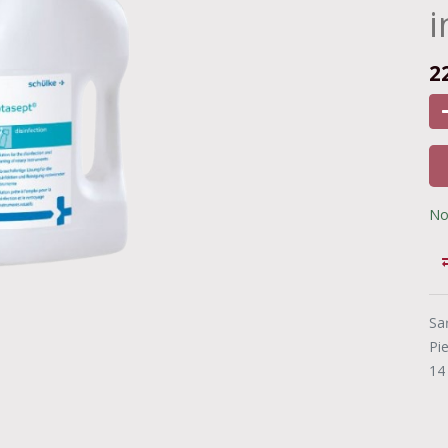
i
2
No
Sa
Pi
14