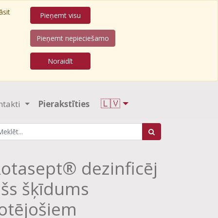
āsit
Pieņemt visu
Pieņemt nepieciešamo
Noraidīt
🇱🇻
ntakti
Pierakstīties
otasept® dezinficēj
šs šķīdums
otējošiem