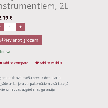
nstrumentiem, 2L
2.19
€
🛒Pievienot grozam
liktavā
Add to compare
Add to wishlist
ņem noliktavā esošu preci 3 dienu laikā
egāde ar kurjeru vai pakomātiem visā Latvijā
 dienu naudas atgriešanas garantija