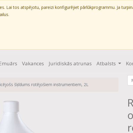
. Lai tos atspējotu, pareizi konfigurējiet pārlūkprogrammu. Ja turpin
ilus.
Emuārs
Vakances
Juridiskās atrunas
Atbalsts
Ko
icējošs šķīdums rotējošiem instrumentiem, 2L
R
o
r