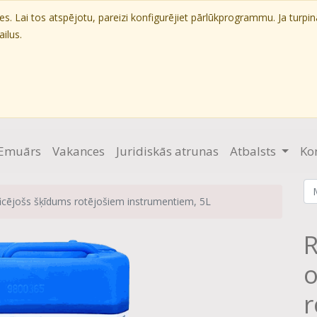
. Lai tos atspējotu, pareizi konfigurējiet pārlūkprogrammu. Ja turpin
ilus.
Emuārs
Vakances
Juridiskās atrunas
Atbalsts
Ko
icējošs šķīdums rotējošiem instrumentiem, 5L
R
o
r