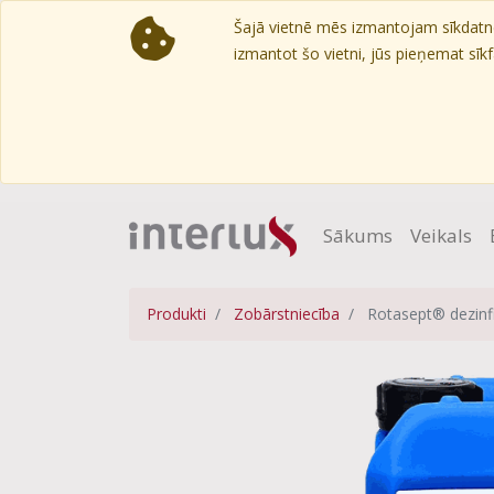
Šajā vietnē mēs izmantojam sīkdatnes
izmantot šo vietni, jūs pieņemat sīkfa
Sākums
Veikals
Produkti
Zobārstniecība
Rotasept® dezinf