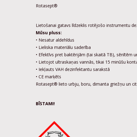
Rotasept®
Lietošanai gatavs līdzeklis rotējošo instrumentu dez
Mūsu pluss:
• Nesatur aldehīdus
• Lieliska materiālu saderība
• Efektīvs pret baktērijām (tai skaitā TB),
sēnītēm un
• Lietojot ultraskaņas vannās, tikai 15 minūšu konta
•
Iekļauts VAH dezinfektantu sarakstā
• CE marķēts
Rotasept® lieto urbju, boru, dimanta griežņu un cit
BĪSTAMI!