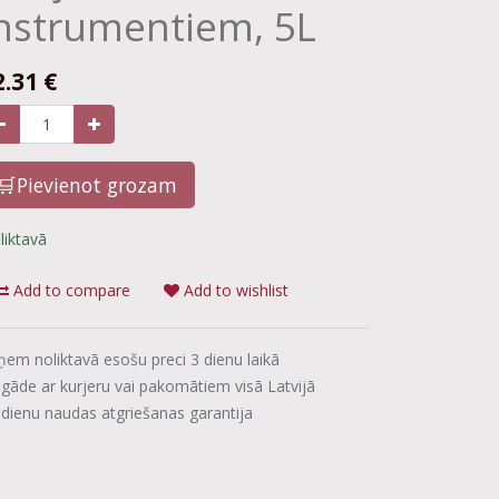
nstrumentiem, 5L
2.31
€
🛒Pievienot grozam
liktavā
Add to compare
Add to wishlist
ņem noliktavā esošu preci 3 dienu laikā
egāde ar kurjeru vai pakomātiem visā Latvijā
 dienu naudas atgriešanas garantija