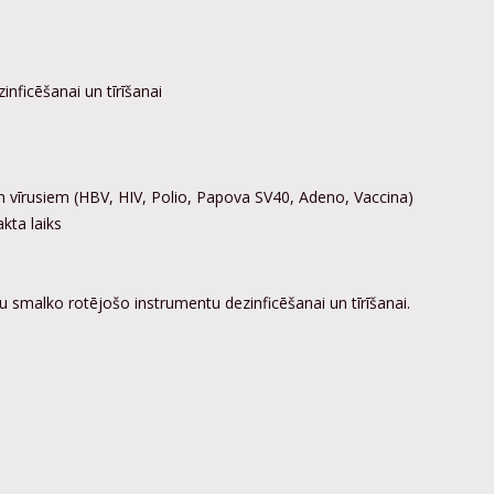
inficēšanai un tīrīšanai
 vīrusiem (HBV, HIV, Polio,
Papova SV40, Adeno, Vaccina)
kta laiks
u smalko rotējošo instrumentu dezinficēšanai un tīrīšanai.