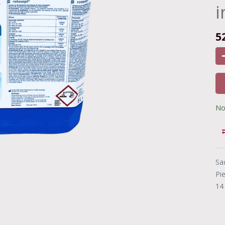
i
5
No
Sa
Pi
14