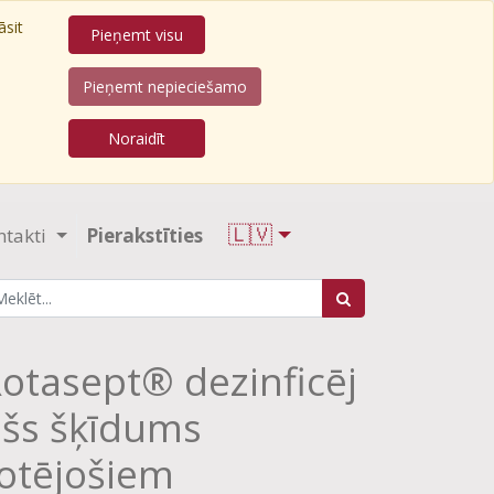
āsit
Pieņemt visu
Pieņemt nepieciešamo
Noraidīt
🇱🇻
ntakti
Pierakstīties
otasept® dezinficēj
šs šķīdums
otējošiem