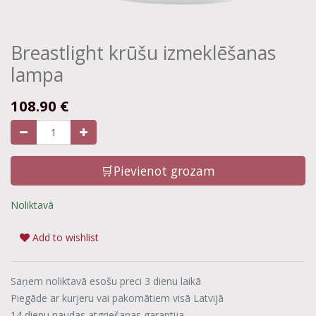
Breastlight krūšu izmeklēšanas
lampa
108.90
€
🛒Pievienot grozam
Noliktavā
Add to wishlist
Saņem noliktavā esošu preci 3 dienu laikā
Piegāde ar kurjeru vai pakomātiem visā Latvijā
14 dienu naudas atgriešanas garantija