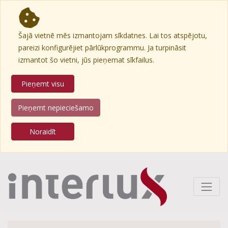
Šajā vietnē mēs izmantojam sīkdatnes. Lai tos atspējotu,
pareizi konfigurējiet pārlūkprogrammu. Ja turpināsit
izmantot šo vietni, jūs pieņemat sīkfailus.
Pieņemt visu
Pieņemt nepieciešamo
Noraidīt