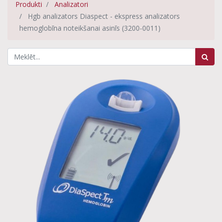
Produkti
Analizatori
Hgb analizators Diaspect - ekspress analizators
hemoglobīna noteikšanai asinīs (3200-0011)