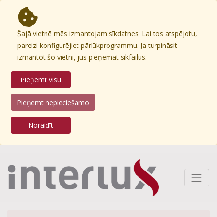
Šajā vietnē mēs izmantojam sīkdatnes. Lai tos atspējotu,
pareizi konfigurējiet pārlūkprogrammu. Ja turpināsit
izmantot šo vietni, jūs pieņemat sīkfailus.
Pieņemt visu
Pieņemt nepieciešamo
Noraidīt