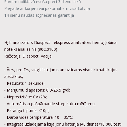
Saņem noliktavā esošu preci 3 dienu laikā
Piegāde ar kurjeru vai pakomātiem visā Latvijā
14 dienu naudas atgriešanas garantija
Hgb analizators Diaspect - ekspress analizators hemoglobīna
noteikšanai asinīs (90C.0100)
Ražotājs: Diaspect, Vācija
- Ātrs, precīzs, viegli lietojams un uzticams visos klimatiskajos
apstākļos;
- Rezultāts 1 sekundē;
- Mērījumu diapazons: 0,3-25,5 g/dl;
- Neprecizitāte: CV<2%;
- Automātiska pašpārbaude starp katru mērījumu;
- Parauga tilpums: <10µl;
- Darba vides temperatūra: 10 – 35ºC;
- Integrēta uzlādējama litija jonu baterija (40 dienas/10 000 testi