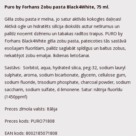
Puro by Forhans Zobu pasta
Black
4
White,
75 ml.
Gēla zobu pasta ir melna, jo satur aktīvās kokogles daļiņas!
Aktīvā ogle un hidratēts silīcija dioksīds aiztur netīrumus un
palīdz noņemt dzērienu un tabakas radītos traipus. PURO by
Forhans Black4White gēla zobu pasta, pateicoties tās sastāvā
esošajam fluorīdam, palīdz saglabāt spīdīgus un baltus zobus,
nekaitējot zobu emaljai. Ikdienas lietošanai.
Sastāvs: Sorbitol, aqua, hydrated silica, peg-32, sodium lauryl
sulphate, aroma, sodium bicarbonate, glycerin, cellulose gum,
sodium fluoride, trisodium phosphate, charcoal powder, sodium
saccharin, sodium sulfate, d-limonene. Satur: nātrija fluorīdu
(1450ppmf)
Preces zīmola valsts: Itālija
Preces kods: PURO71808
EAN kods: 8002185071808