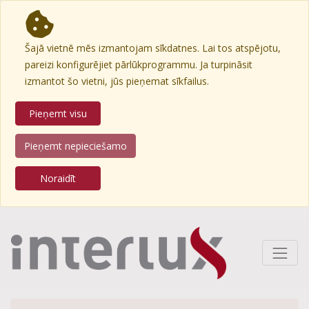
Šajā vietnē mēs izmantojam sīkdatnes. Lai tos atspējotu,
pareizi konfigurējiet pārlūkprogrammu. Ja turpināsit
izmantot šo vietni, jūs pieņemat sīkfailus.
Pieņemt visu
Pieņemt nepieciešamo
Noraidīt