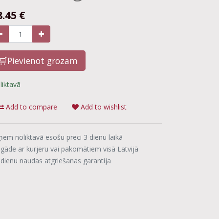
8.45
€
🛒Pievienot grozam
liktavā
Add to compare
Add to wishlist
ņem noliktavā esošu preci 3 dienu laikā
egāde ar kurjeru vai pakomātiem visā Latvijā
 dienu naudas atgriešanas garantija