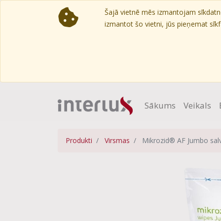
Šajā vietnē mēs izmantojam sīkdatnes
izmantot šo vietni, jūs pieņemat sīkfa
Sākums
Veikals
Produkti
Virsmas
Mikrozid® AF Jumbo salv