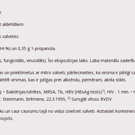
i
ez aldehīdiem
 salvetes.
 (94 %) un 0,35 g 1-propanola.
s, fungicidāls, virucidāls). Īss ekspozīcijas laiks. Laba materiālu saderīb
s un priekšmetus ar mitro salveti, pārliecinieties, ka virsma ir pilnīgi sa
etīrīt virsmas, kas ir jutīgas pret alkoholu, piemēram, akrila stikls.
1)
mu): • Baktērijas/sēnītes, MRSA, Tb, HBV (HBsAg-tests)
, HIV - 1 min. •
2)
. Steinmann, Brēmene, 22.3.1995,
Surogāt vīruss BVDV
āku un caur caurumu tajā no vidus izvelciet salveti. Aiztaisiet konteiner
mojošs.