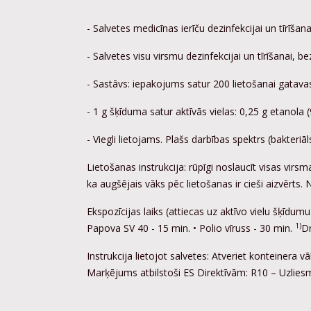
- Salvetes medicīnas ierīču dezinfekcijai un tīrīšana
- Salvetes visu virsmu dezinfekcijai un tīrīšanai, b
- Sastāvs: iepakojums satur 200 lietošanai gatavas
- 1 g šķīduma satur aktīvās vielas: 0,25 g etanola
- Viegli lietojams. Plašs darbības spektrs (bakteriāl
Lietošanas instrukcija: rūpīgi noslaucīt visas virsma
ka augšējais vāks pēc lietošanas ir cieši aizvērts. N
Ekspozīcijas laiks (attiecas uz aktīvo vielu šķīdu
1)
Papova SV 40 - 15 min. • Polio vīruss - 30 min.
Dr
Instrukcija lietojot salvetes: Atveriet konteinera v
Marķējums atbilstoši ES Direktīvām: R10 – Uzlies