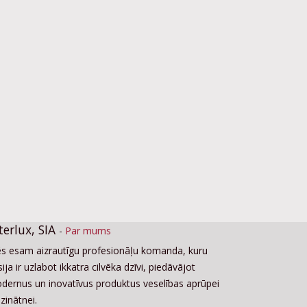
terlux, SIA
-
Par mums
s esam aizrautīgu profesionāļu komanda, kuru
ija ir uzlabot ikkatra cilvēka dzīvi, piedāvājot
dernus un inovatīvus produktus veselības aprūpei
zinātnei.