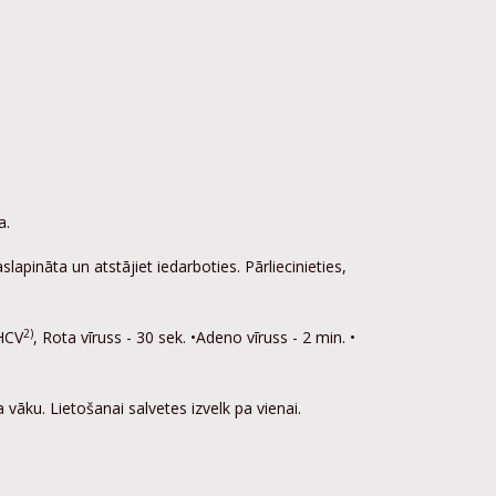
a.
slapināta un atstājiet iedarboties. Pārliecinieties,
2)
 HCV
, Rota vīruss - 30 sek. •Adeno vīruss - 2 min. •
a vāku. Lietošanai salvetes izvelk pa vienai.