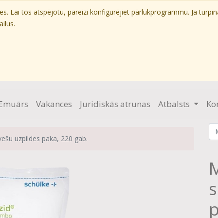
. Lai tos atspējotu, pareizi konfigurējiet pārlūkprogrammu. Ja turpin
ilus.
Emuārs
Vakances
Juridiskās atrunas
Atbalsts
Ko
ešu uzpildes paka, 220 gab.
M
s
p