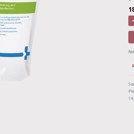
1
No
Sa
Pi
14