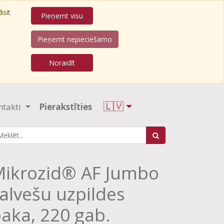
āsit
Pieņemt visu
Pieņemt nepieciešamo
Noraidīt
🇱🇻
ntakti
Pierakstīties
ikrozid® AF Jumbo
alvešu uzpildes
aka, 220 gab.