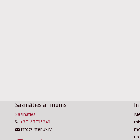
Sazināties ar mums
In
Sazināties
Mē
+37167795240
mis
info@interlux.lv
mo
un 