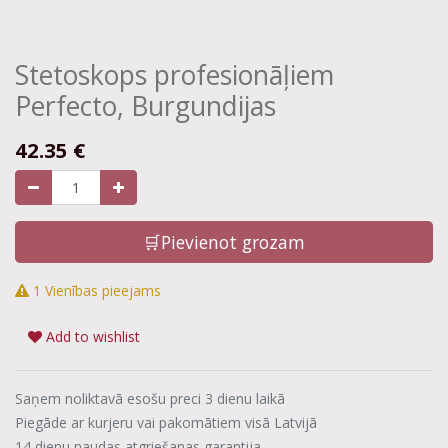
Stetoskops profesionāļiem
Perfecto, Burgundijas
42.35
€
🛒Pievienot grozam
1 Vienības pieejams
Add to wishlist
Saņem noliktavā esošu preci 3 dienu laikā
Piegāde ar kurjeru vai pakomātiem visā Latvijā
14 dienu naudas atgriešanas garantija