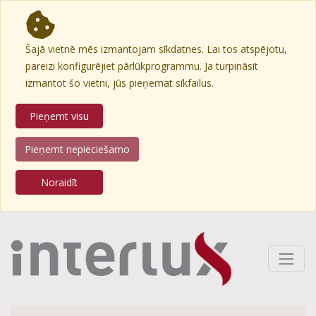
Šajā vietnē mēs izmantojam sīkdatnes. Lai tos atspējotu,
pareizi konfigurējiet pārlūkprogrammu. Ja turpināsit
izmantot šo vietni, jūs pieņemat sīkfailus.
Pieņemt visu
Pieņemt nepieciešamo
Noraidīt