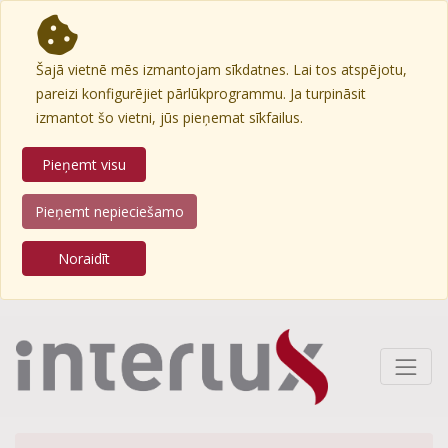
Šajā vietnē mēs izmantojam sīkdatnes. Lai tos atspējotu,
pareizi konfigurējiet pārlūkprogrammu. Ja turpināsit
izmantot šo vietni, jūs pieņemat sīkfailus.
Pieņemt visu
Pieņemt nepieciešamo
Noraidīt