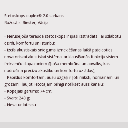
Stetoskops duplex® 2.0 sarkans
Ražotājs: Riester, Vācija
- Nerūsējoša tērauda stetoskops ir īpaši izstrādāts, lai uzlabotu
dzirdi, komfortu un izturību;
- Izcils akustiskais sniegums izmeklēšanas laikā pateicoties
novatoriskai akustiskai sistēmai ar klausīšanās funkciju visiem
frekvenču diapazoniem (īpaša membrāna un apvalks, kas
nodrošina precīzu akustiku un komfortu uz ādas);
- Papildus komfortam, ausu uzgaļi ir ļoti mīksti, nomaināmi un
grozāmi, ļaujot lietotājam pilnīgi nofiksēt auss kanālu;
- Kopējais garums: 74 cm;
- Svars: 248 g;
- Nesatur lateksu.