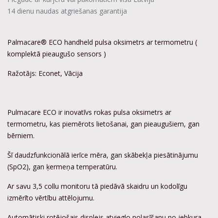
14 dienu naudas atgriešanas garantija
Palmacare® ECO handheld pulsa oksimetrs ar termometru (
komplektā pieaugušo sensors )
Ražotājs: Econet, Vācija
Pulmacare ECO ir inovatīvs rokas pulsa oksimetrs ar
termometru, kas piemērots lietošanai, gan pieaugušiem, gan
bērniem.
Šī daudzfunkcionālā ierīce mēra, gan skābekļa piesātinājumu
(SpO2), gan ķermeņa temperatūru.
Ar savu 3,5 collu monitoru tā piedāvā skaidru un kodolīgu
izmērīto vērtību attēlojumu.
Automātiski rotējošais displejs atvieglo nolasīšanu no jebkura