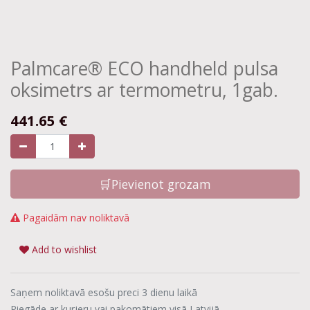
Palmcare® ECO handheld pulsa
oksimetrs ar termometru, 1gab.
441.65
€
🛒Pievienot grozam
Pagaidām nav noliktavā
Add to wishlist
Saņem noliktavā esošu preci 3 dienu laikā
Piegāde ar kurjeru vai pakomātiem visā Latvijā