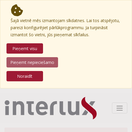
Šajā vietnē mēs izmantojam sīkdatnes. Lai tos atspējotu,
pareizi konfigurējiet pārlūkprogrammu. Ja turpināsit
izmantot šo vietni, jūs pieņemat sīkfailus.
Pieņemt visu
Pieņemt nepieciešamo
Noraidīt