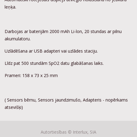
leņķa.
Darbojas ar baterijām 2000 mAh Li-lon, 20 stundas ar pilnu
akumulatoru.
Uzlādēšana ar USB adapteri vai uzlādes staciju.
Līdz pat 500 stundām SpO2 datu glabāšanas laiks.
Prameri: 158 x 73 x 25 mm
( Sensors bērnu, Sensors jaundzimušo, Adapteris - nopērkams
atsevišķi)
Autortiesības ©
Interlux, SIA