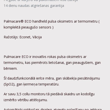
14 dienu naudas atgriešanas garantija
Palmacare® ECO handheld pulsa oksimetrs ar termometru (
komplektā pieaugušo sensors )
Ražotājs: Econet, Vācija
Pulmacare ECO ir inovatīvs rokas pulsa oksimetrs ar
termometru, kas piemērots lietošanai, gan pieaugušiem, gan
bērniem.
Šī daudzfunkcionālā ierīce mēra, gan skābekļa piesātinājumu
(SpO2), gan ķermeņa temperatūru.
Ar savu 3,5 collu monitoru tā piedāvā skaidru un kodolīgu
izmērīto vērtību attēlojumu.
Automātiski rotējošais displejs atvieglo nolasīšanu no jebkura