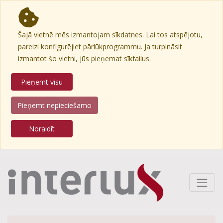
Šajā vietnē mēs izmantojam sīkdatnes. Lai tos atspējotu,
pareizi konfigurējiet pārlūkprogrammu. Ja turpināsit
izmantot šo vietni, jūs pieņemat sīkfailus.
Pieņemt visu
Pieņemt nepieciešamo
Noraidīt