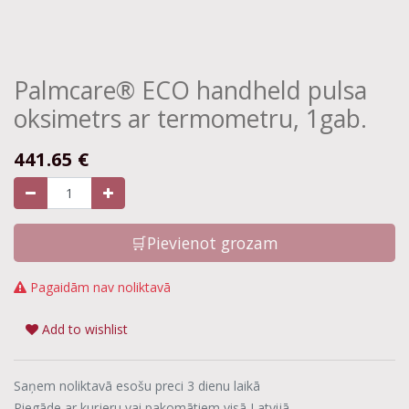
Palmcare® ECO handheld pulsa
oksimetrs ar termometru, 1gab.
441.65
€
🛒Pievienot grozam
Pagaidām nav noliktavā
Add to wishlist
Saņem noliktavā esošu preci 3 dienu laikā
Piegāde ar kurjeru vai pakomātiem visā Latvijā