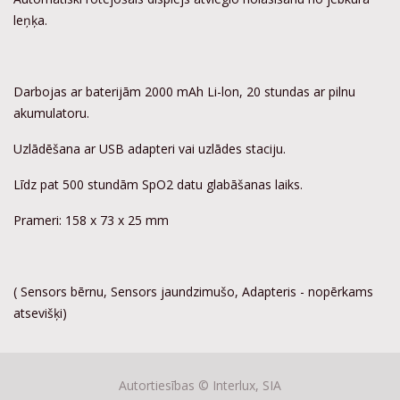
leņķa.
Darbojas ar baterijām 2000 mAh Li-lon, 20 stundas ar pilnu
akumulatoru.
Uzlādēšana ar USB adapteri vai uzlādes staciju.
Līdz pat 500 stundām SpO2 datu glabāšanas laiks.
Prameri: 158 x 73 x 25 mm
( Sensors bērnu, Sensors jaundzimušo, Adapteris - nopērkams
atsevišķi)
Autortiesības ©
Interlux, SIA