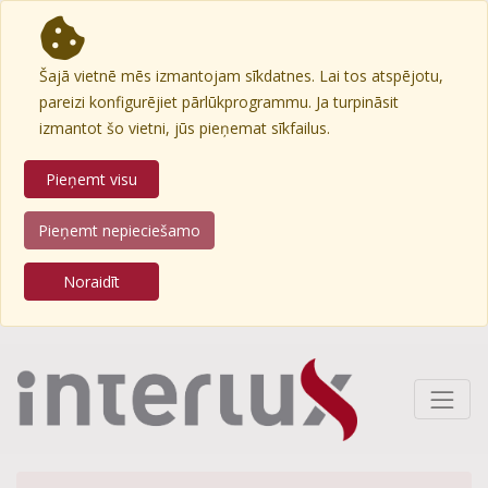
Šajā vietnē mēs izmantojam sīkdatnes. Lai tos atspējotu,
pareizi konfigurējiet pārlūkprogrammu. Ja turpināsit
izmantot šo vietni, jūs pieņemat sīkfailus.
Pieņemt visu
Pieņemt nepieciešamo
Noraidīt