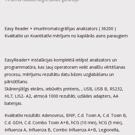
Easy Reader + imunhromatogrāfijas analizators ( 36200 )
Kvalitatīvi un Kvantitatīvi mērījumi no kapilārās asins paraugiem
EasyReader+ instalācijas komplektā ietilpst analizators un
programmatūra, kas ļauj operatoram veikt analīžu vērtēšanas
procesu, mērījumu rezultātu datu bāzes uzglabāšanu un
pārsūtīšanu.
Skārienjūtīgs ekrāns, iebūvēts printeris, , USB, USB B, RS232,
HL7, LIS2- A2, atmiņā 1000 rezultāti, uzlādes adapters, AA
baterijas.
Kvalitatīvi rezultāti: Adenovirus, BNP, C.d. Toxin A, C.d. Toxin B,
C.d. GDH, C.d. Combo Toxin A+B, hCG (10 min), hCG (5 min),
Influenza A, Influenza B, Combo Influenza A+B, Legionella,