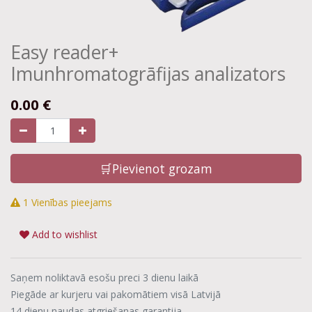
Easy reader+
Imunhromatogrāfijas analizators
0.00
€
🛒Pievienot grozam
1 Vienības pieejams
Add to wishlist
Saņem noliktavā esošu preci 3 dienu laikā
Piegāde ar kurjeru vai pakomātiem visā Latvijā
14 dienu naudas atgriešanas garantija