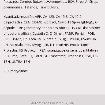
Rotavirus, Combo, Rotavirus+Adenovirus, RSV, Strep. A, Strep.
pneumoniae, Tetanos, Tuberculosis.
Kvantitatīvi rezultāti: AFP, CA-125, CA 15-3, CA 19-9,
Calprotectin, CEA, CK-MB, Cortisol, Covid-19 Spike IgM/IgG, C-
peptide, CRP (laboratory or doctor’s office), HS-CRP (laboratory
or doctor’s office), Cystatin C, D-Dimer, FABP, Ferritin, FOB,
FSH, HbA1c, Hb-Total, hCG, beta-hCG, IgE, Insulin, HS-Insulin,
LH, Microalbumin, Myoglobin, NT-proBNP, Procalcitonin,
Prolactin, HS-Prolactin, PSA (quantitative or semi-quantitative),
PSA Free, Total T3, Total T4, Transferrin, Troponin I, TSH, HS-
TSH, ULTRA-TSH
- CE marķējums
Autortiesības ©
Interlux, SIA