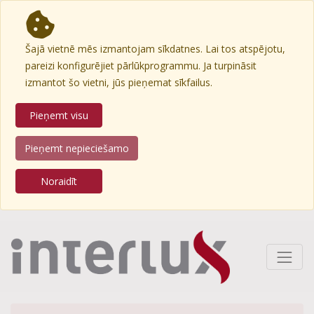
Šajā vietnē mēs izmantojam sīkdatnes. Lai tos atspējotu,
pareizi konfigurējiet pārlūkprogrammu. Ja turpināsit
izmantot šo vietni, jūs pieņemat sīkfailus.
Pieņemt visu
Pieņemt nepieciešamo
Noraidīt