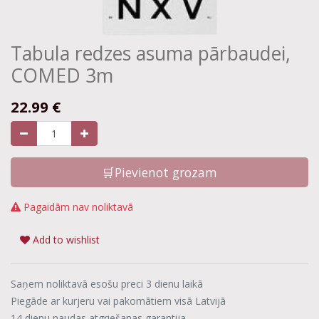
Tabula redzes asuma pārbaudei,
COMED 3m
22.99
€
🛒Pievienot grozam
Pagaidām nav noliktavā
Add to wishlist
Saņem noliktavā esošu preci 3 dienu laikā
Piegāde ar kurjeru vai pakomātiem visā Latvijā
14 dienu naudas atgriešanas garantija