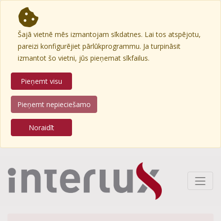
Šajā vietnē mēs izmantojam sīkdatnes. Lai tos atspējotu,
pareizi konfigurējiet pārlūkprogrammu. Ja turpināsit
izmantot šo vietni, jūs pieņemat sīkfailus.
Pieņemt visu
Pieņemt nepieciešamo
Noraidīt