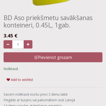
BD Aso priekšmetu savākšanas
konteineri, 0.45L, 1gab.
3.45
€
🛒Pievienot grozam
Noliktavā
Add to wishlist
Saņem noliktavā esošu preci 3 dienu laikā
Piegāde ar kurjeru vai pakomātiem visā Latvijā
14 dienu naudas atgriešanas garantija