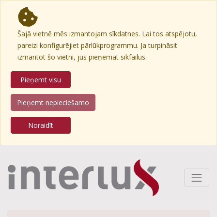
Šajā vietnē mēs izmantojam sīkdatnes. Lai tos atspējotu,
pareizi konfigurējiet pārlūkprogrammu. Ja turpināsit
izmantot šo vietni, jūs pieņemat sīkfailus.
Pieņemt visu
Pieņemt nepieciešamo
Noraidīt