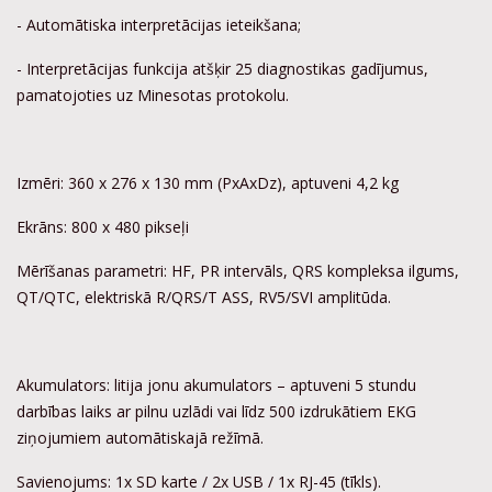
- Automātiska interpretācijas ieteikšana;
- Interpretācijas funkcija atšķir 25 diagnostikas gadījumus,
pamatojoties uz Minesotas protokolu.
Izmēri: 360 x 276 x 130 mm (PxAxDz), aptuveni 4,2 kg
Ekrāns: 800 x 480 pikseļi
Mērīšanas parametri: HF, PR intervāls, QRS kompleksa ilgums,
QT/QTC, elektriskā R/QRS/T ASS, RV5/SVI amplitūda.
Akumulators: litija jonu akumulators – aptuveni 5 stundu
darbības laiks ar pilnu uzlādi vai līdz 500 izdrukātiem EKG
ziņojumiem automātiskajā režīmā.
Savienojums: 1x SD karte / 2x USB / 1x RJ-45 (tīkls).