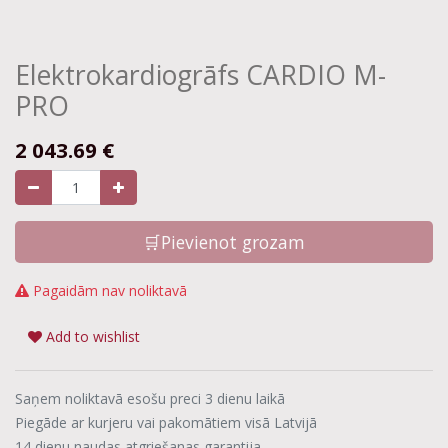
Elektrokardiogrāfs CARDIO M-
PRO
2 043.69
€
🛒Pievienot grozam
Pagaidām nav noliktavā
Add to wishlist
Saņem noliktavā esošu preci 3 dienu laikā
Piegāde ar kurjeru vai pakomātiem visā Latvijā
14 dienu naudas atgriešanas garantija