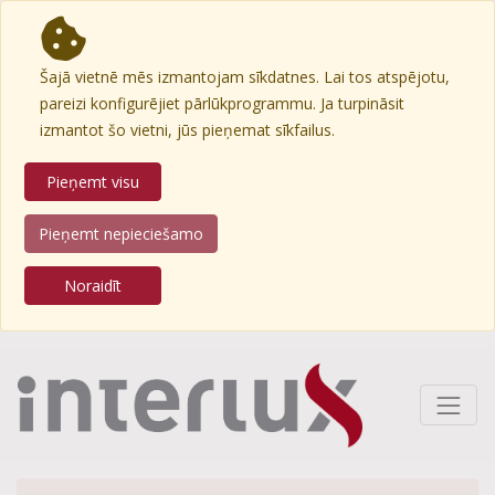
Šajā vietnē mēs izmantojam sīkdatnes. Lai tos atspējotu,
pareizi konfigurējiet pārlūkprogrammu. Ja turpināsit
izmantot šo vietni, jūs pieņemat sīkfailus.
Pieņemt visu
Pieņemt nepieciešamo
Noraidīt