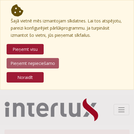
Šajā vietnē mēs izmantojam sīkdatnes. Lai tos atspējotu,
pareizi konfigurējiet pārlūkprogrammu. Ja turpināsit
izmantot šo vietni, jūs pieņemat sīkfailus.
Pieņemt visu
Pieņemt nepieciešamo
Noraidīt