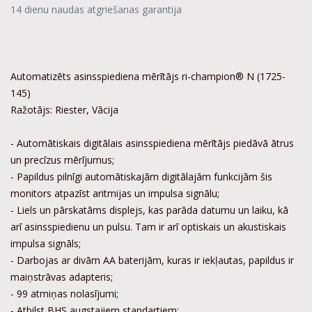
14 dienu naudas atgriešanas garantija
Automatizēts asinsspiediena mērītājs ri-champion® N (1725-
145)
Ražotājs: Riester, Vācija
- Automātiskais digitālais asinsspiediena mērītājs piedāvā ātrus
un precīzus mērījumus;
- Papildus pilnīgi automātiskajām digitālajām funkcijām šis
monitors atpazīst aritmijas un impulsa signālu;
- Liels un pārskatāms displejs, kas parāda datumu un laiku, kā
arī asinsspiedienu un pulsu. Tam ir arī optiskais un akustiskais
impulsa signāls;
- Darbojas ar divām AA baterijām, kuras ir iekļautas, papildus ir
maiņstrāvas adapteris;
- 99 atmiņas nolasījumi;
- Atbilst BHS augstajiem standartiem;