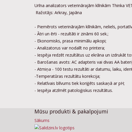
Urīna analizators veterinārajām klīnikām Thinka V
Ražotājs: Arkray, Japāna
- Piemērots veterinārajām klīnikām, neliels, portatīv
- Ātri un ērti - rezultāti ir zināmi 60 sek.;
- Ekonomisks, prasa minimālu apkopi;
- Analizatorus var nodalīt no printera;
- Iespēja redzēt rezultātus uz ekrāna un izdrukāt to
- Barošanas avots: AC adapteris vai divas AA bateri
- Atmiņa - 100 testu rezultāti ar datumu, laiku, iden
-Temperatūras rezultātu korekcija;
- Relatīvais blīvums tiek koriģēts saskaņā ar pH;
- Iespēja atzīmēt patoloģiskus rezultātus.
Mūsu produkti & pakalpojumi
Sākums