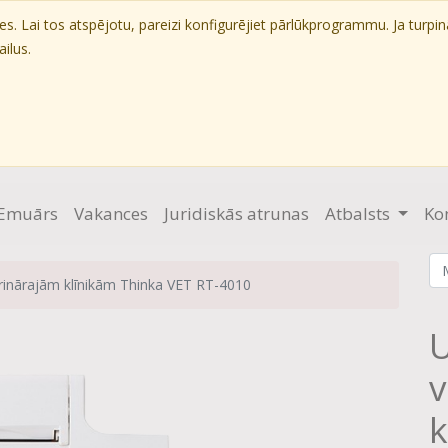
. Lai tos atspējotu, pareizi konfigurējiet pārlūkprogrammu. Ja turpin
ilus.
Emuārs
Vakances
Juridiskās atrunas
Atbalsts
Ko
erinārajām klīnikām Thinka VET RT-4010
U
v
k