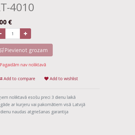
T-4010
.00
€
🛒Pievienot grozam
Pagaidām nav noliktavā
Add to compare
Add to wishlist
ņem noliktavā esošu preci 3 dienu laikā
egāde ar kurjeru vai pakomātiem visā Latvijā
 dienu naudas atgriešanas garantija