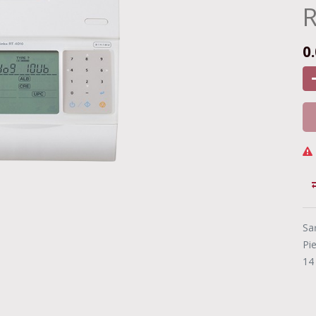
R
0
Sa
Pi
14