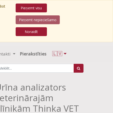
āsit
Pieņemt visu
Pieņemt nepieciešamo
Noraidīt
🇱🇻
ntakti
Pierakstīties
rīna analizators
eterinārajām
līnikām Thinka VET