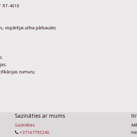
ET RT-4010
s, vispārējai urīna pārbaudei;
s;
jas;
tifikācijas numuru;
Sazināties ar mums
In
Sazināties
Mē
+37167795240
mis