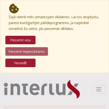
Šajā vietnē mēs izmantojam sīkdatnes. Lai tos atspējotu,
pareizi konfigurējiet pārlūkprogrammu. Ja turpināsit
izmantot šo vietni, jūs pieņemat sīkfailus.
Pieņemt visu
Pieņemt nepieciešamo
Noraidīt