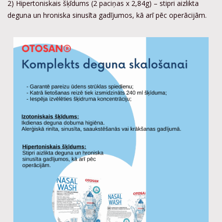
2) Hipertoniskais šķīdums (2 paciņas x 2,84g) – stipri aizlikta
deguna un hroniska sinusīta gadījumos, kā arī pēc operācijām.