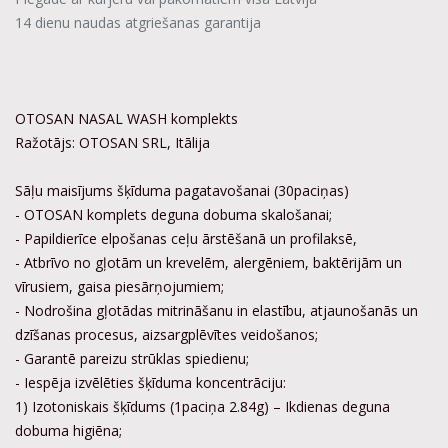
14 dienu naudas atgriešanas garantija
OTOSAN NASAL WASH komplekts
Ražotājs: OTOSAN SRL, Itālija
Sāļu maisījums šķīduma pagatavošanai (30paciņas)
- OTOSAN komplets deguna dobuma skalošanai;
- Papildierīce elpošanas ceļu ārstēšanā un profilaksē,
- Atbrīvo no gļotām un krevelēm, alergēniem, baktērijām un
vīrusiem, gaisa piesārņojumiem;
- Nodrošina gļotādas mitrināšanu in elastību, atjaunošanās un
dzīšanas procesus, aizsargplēvītes veidošanos;
- Garantē pareizu strūklas spiedienu;
- Iespēja izvēlēties šķīduma koncentrāciju:
1) Izotoniskais šķīdums (1paciņa 2.84g) – Ikdienas deguna
dobuma higiēna;