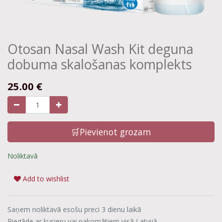
Otosan Nasal Wash Kit deguna
dobuma skalošanas komplekts
25.00
€
🛒Pievienot grozam
Noliktavā
Add to wishlist
Saņem noliktavā esošu preci 3 dienu laikā
Piegāde ar kurjeru vai pakomātiem visā Latvijā