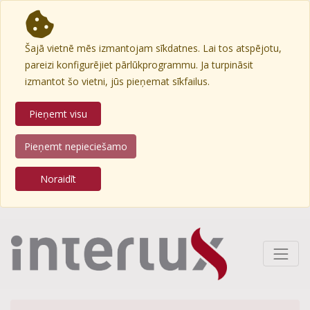
Šajā vietnē mēs izmantojam sīkdatnes. Lai tos atspējotu,
pareizi konfigurējiet pārlūkprogrammu. Ja turpināsit
izmantot šo vietni, jūs pieņemat sīkfailus.
Pieņemt visu
Pieņemt nepieciešamo
Noraidīt