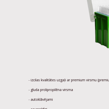
- izcilas kvalitātes uzgaļi ar premium virsmu (prem
- gluda prolipropilēna virsma
- autoklāvējami