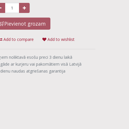
🛒Pievienot grozam
Add to compare
Add to wishlist
ņem noliktavā esošu preci 3 dienu laikā
egāde ar kurjeru vai pakomātiem visā Latvijā
 dienu naudas atgriešanas garantija