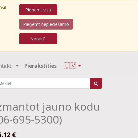
āsit
Pieņemt visu
Pieņemt nepieciešamo
Noraidīt
🇱🇻
ntakti
Pierakstīties
zmantot jauno kodu
06-695-5300)
5.12
€