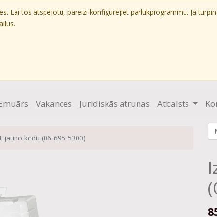
. Lai tos atspējotu, pareizi konfigurējiet pārlūkprogrammu. Ja turpin
ilus.
Emuārs
Vakances
Juridiskās atrunas
Atbalsts
Ko
t jauno kodu (06-695-5300)
I
(
8