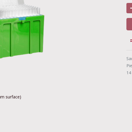
Sa
Pi
14
ium surface)