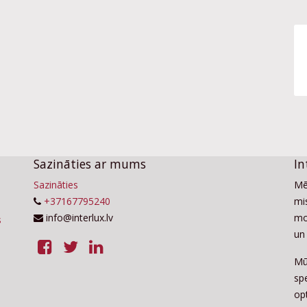
Sazināties ar mums
In
Sazināties
Mē
+37167795240
mis
info@interlux.lv
mo
un 
Mū
sp
op