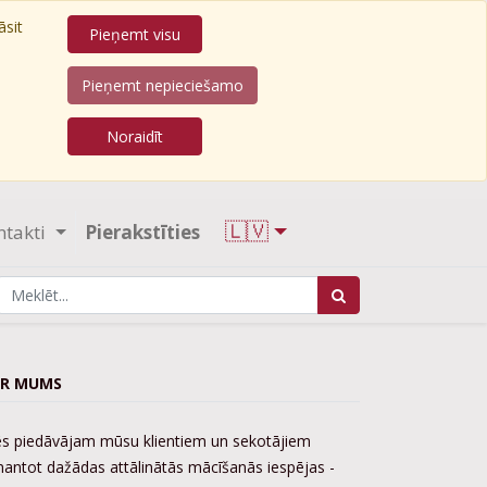
āsit
Pieņemt visu
Pieņemt nepieciešamo
Noraidīt
🇱🇻
ntakti
Pierakstīties
R MUMS
s piedāvājam mūsu klientiem un sekotājiem
mantot dažādas attālinātās mācīšanās iespējas -