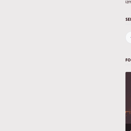
iz
SE
FO