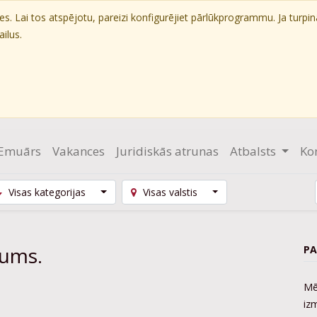
. Lai tos atspējotu, pareizi konfigurējiet pārlūkprogrammu. Ja turpin
ilus.
Emuārs
Vakances
Juridiskās atrunas
Atbalsts
Ko
Visas kategorijas
Visas valstis
kums.
PA
Mē
iz