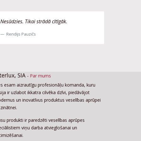
Nesūdzies. Tikai strādā cītīgāk.
Rendijs Pauzičs
terlux, SIA
-
Par mums
s esam aizrautīgu profesionāļu komanda, kuru
ija ir uzlabot ikkatra cilvēka dzīvi, piedāvājot
dernus un inovatīvus produktus veselības aprūpei
zinātnei.
su produkti ir paredzēti veselības aprūpes
eciālistiem viņu darba atvieglošanai un
timizēšanai.