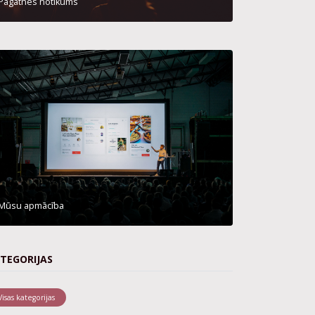
Pagātnes notikums
Mūsu apmācība
TEGORIJAS
Visas kategorijas