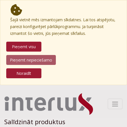
Šajā vietnē mēs izmantojam sīkdatnes. Lai tos atspējotu,
pareizi konfigurējiet pārlūkprogrammu. Ja turpināsit
izmantot šo vietni, jūs pieņemat sīkfailus.
Pieņemt visu
Pieņemt nepieciešamo
Noraidīt
Salīdzināt produktus