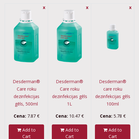
x
x
x
Desderman®
Desderman®
Desderman®
Care roku
Care roku
care roku
dezinfekcijas
dezinfekcijas gēls
dezinfekcijas gēls
gēls, 500ml
1L
100ml
Cena:
7.87
€
Cena:
10.47
€
Cena:
5.78
€
Add to
Add to
Add to
Cart
Cart
Cart