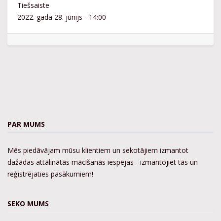
Tiešsaiste
2022. gada 28. jūnijs
-
14:00
PAR MUMS
Mēs piedāvājam mūsu klientiem un sekotājiem izmantot
dažādas attālinātās mācīšanās iespējas - izmantojiet tās un
reģistrējaties pasākumiem!
SEKO MUMS