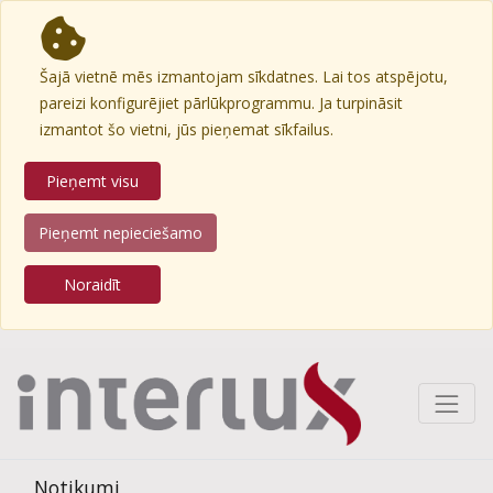
Šajā vietnē mēs izmantojam sīkdatnes. Lai tos atspējotu,
pareizi konfigurējiet pārlūkprogrammu. Ja turpināsit
izmantot šo vietni, jūs pieņemat sīkfailus.
Pieņemt visu
Pieņemt nepieciešamo
Noraidīt
Notikumi