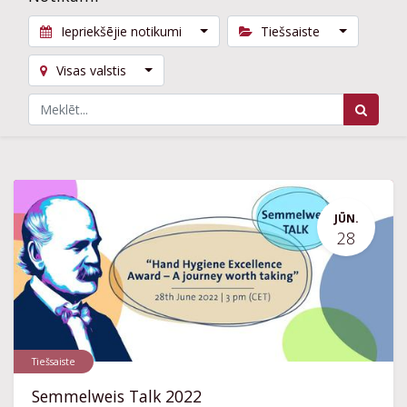
Iepriekšējie notikumi
Tiešsaiste
Visas valstis
JŪN.
28
Tiešsaiste
Semmelweis Talk 2022