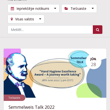
Iepriekšējie notikumi
Tiešsaiste
Visas valstis
JŪN.
28
Tiešsaiste
Semmelweis Talk 2022