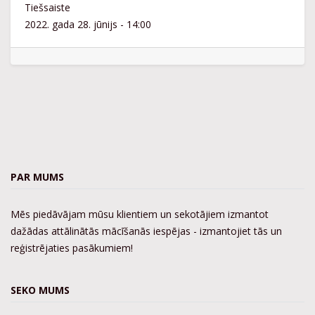
Tiešsaiste
2022. gada 28. jūnijs
-
14:00
PAR MUMS
Mēs piedāvājam mūsu klientiem un sekotājiem izmantot
dažādas attālinātās mācīšanās iespējas - izmantojiet tās un
reģistrējaties pasākumiem!
SEKO MUMS