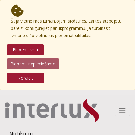
Šajā vietnē mēs izmantojam sīkdatnes. Lai tos atspējotu,
pareizi konfigurējiet pārlūkprogrammu. Ja turpināsit
izmantot šo vietni, jūs pieņemat sīkfailus.
Pieņemt visu
Pieņemt nepieciešamo
Noraidīt
Notikumi